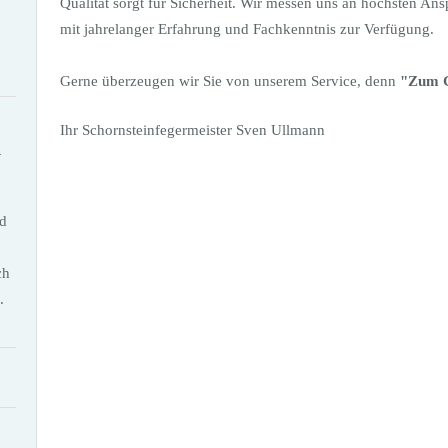
Qualität sorgt für Sicherheit. Wir messen uns an höchsten An
mit jahrelanger Erfahrung und Fachkenntnis zur Verfügung.
Gerne überzeugen wir Sie von unserem Service, denn
"Zum G
Ihr Schornsteinfegermeister Sven Ullmann
R
d
ch
.