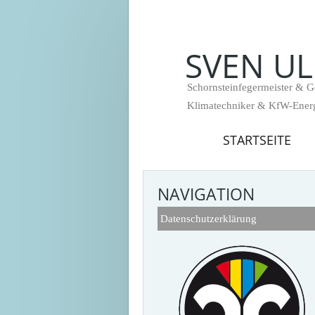
SVEN U
Schornsteinfegermeister & 
Klimatechniker & KfW-Energ
STARTSEITE
NAVIGATION
Datenschutzerklärung